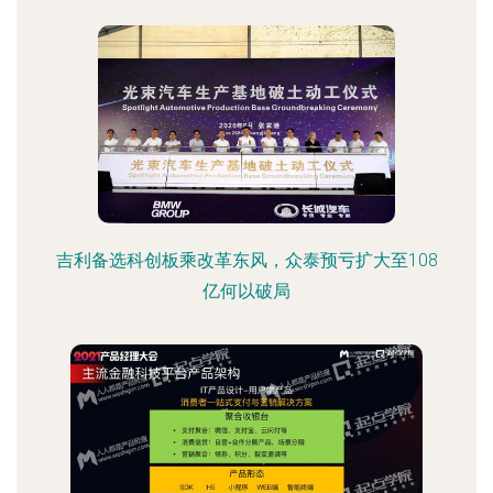
吉利备选科创板乘改革东风，众泰预亏扩大至108
亿何以破局