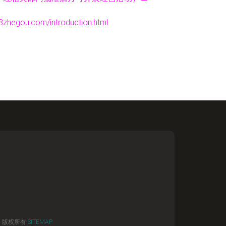
ou.com/introduction.html
务
版权所有
SITEMAP