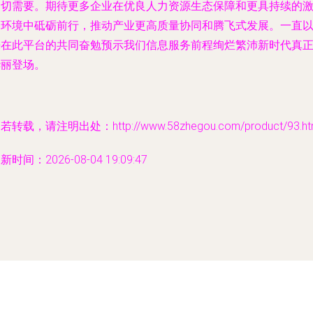
迫切需要。期待更多企业在优良人力资源生态保障和更具持续的
励环境中砥砺前行，推动产业更高质量协同和腾飞式发展。一直
来在此平台的共同奋勉预示我们信息服务前程绚烂繁沛新时代真
华丽登场。
若转载，请注明出处：http://www.58zhegou.com/product/93.ht
新时间：2026-08-04 19:09:47