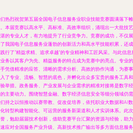
我们热烈祝贺第五届全国电子信息服务业职业技能竞赛圆满落下
幕。本届竞赛以高水平、高标准、高效率组织，涌现出一大批技
精湛的专业人才，有力地提升了行业竞争力。竞赛的成功，不仅
示了我国电子信息服务业蓬勃的创新活力和高水平技能积累，还
功践行了“精益求精、追求卓越”的专业精神和工匠风采。与此信息
务业务以其客户为先、精益服务的特点成为竞赛中的亮点。专业
选手凭借精准的应答、清晰的需求分析、高效的协作沟通，为赛
注入了专业、流畅、智慧的底色，并孵化出众多宝贵的服务工具
经验举措。政务服务、产业发展与企业需求的精准对接将是数字
济的主要动力。围绕智慧金融、数字经济信息安全等细分领域仍
我们持之以恒推动以赛带教、促改促培养，依托职业大数据和AI数
字化转型构建智能化、可运营的服务新渠道和人才实训体系。此
佳誉，勉励届届技术创新，借助竞赛平台汇聚的资源与经验，助
快速应对全国服务产业升级、高新技术推广输出等多方面信息服